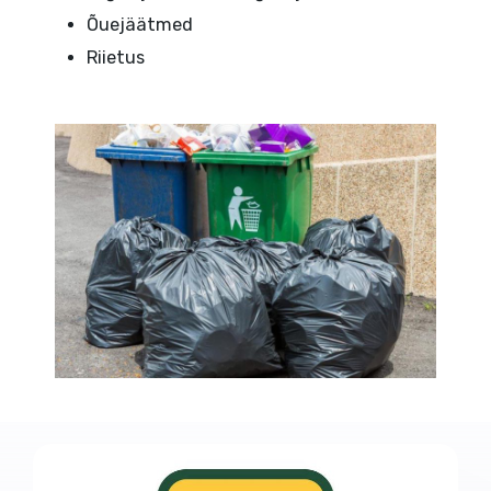
Õuejäätmed
Riietus