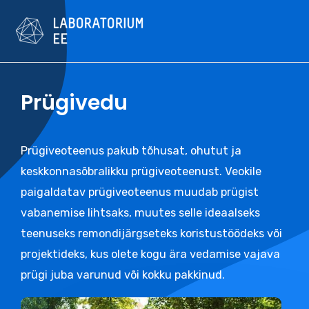
Skip
to
content
Prügivedu
Prügiveoteenus pakub tõhusat, ohutut ja
keskkonnasõbralikku prügiveoteenust. Veokile
paigaldatav prügiveoteenus muudab prügist
vabanemise lihtsaks, muutes selle ideaalseks
teenuseks remondijärgseteks koristustöödeks või
projektideks, kus olete kogu ära vedamise vajava
prügi juba varunud või kokku pakkinud.