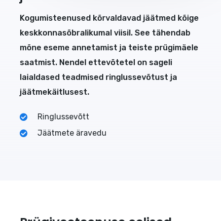
Kogumisteenused kõrvaldavad jäätmed kõige
keskkonnasõbralikumal viisil. See tähendab
mõne eseme annetamist ja teiste prügimäele
saatmist. Nendel ettevõtetel on sageli
laialdased teadmised ringlussevõtust ja
jäätmekäitlusest.
Ringlussevõtt
Jäätmete äravedu