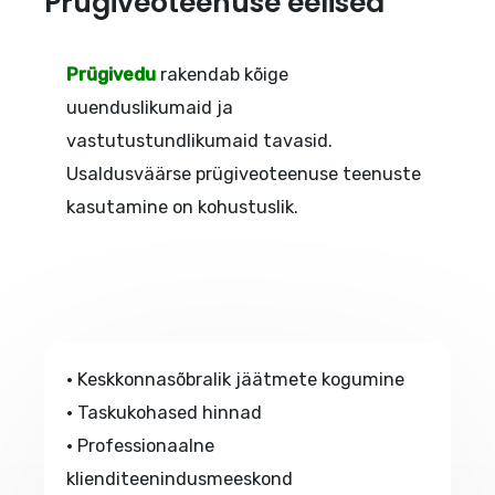
Prügiveoteenuse eelised
Prügivedu
rakendab kõige
uuenduslikumaid ja
vastutustundlikumaid tavasid.
Usaldusväärse prügiveoteenuse teenuste
kasutamine on kohustuslik.
• Keskkonnasõbralik jäätmete kogumine
• Taskukohased hinnad
• Professionaalne
klienditeenindusmeeskond